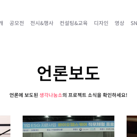
개
공모전
전시&행사
컨설팅&교육
디자인
영상
S
​언론보도
언론에 보도된
생각나눔소
의 프로젝트 소식을 확인하세요!